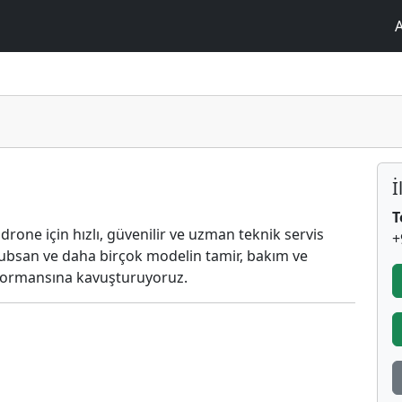
İ
T
one için hızlı, güvenilir ve uzman teknik servis
+
 Hubsan ve daha birçok modelin tamir, bakım ve
erformansına kavuşturuyoruz.