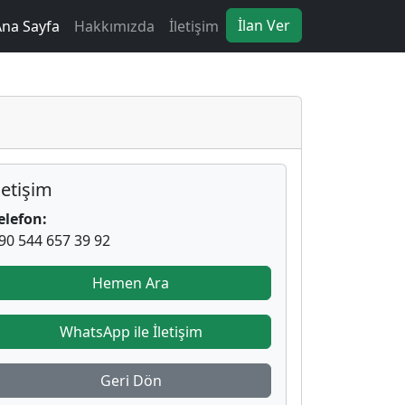
İlan Ver
Ana Sayfa
Hakkımızda
İletişim
letişim
elefon:
90 544 657 39 92
Hemen Ara
WhatsApp ile İletişim
Geri Dön