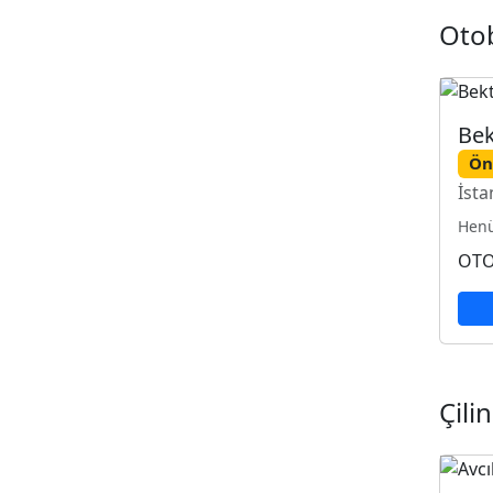
Oto
Bek
Ön
İsta
Henü
OTO
Çili