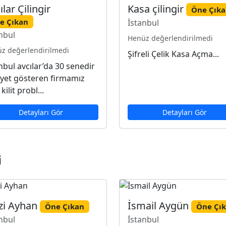
ılar Çilingir
Kasa çilingir
Öne Çık
e Çıkan
İstanbul
nbul
Henüz değerlendirilmedi
z değerlendirilmedi
Şifreli Çelik Kasa Açma...
nbul avcılar’da 30 senedir
iyet gösteren firmamız
kilit probl...
Detayları Gör
Detayları Gör
i
zi Ayhan
İsmail Aygün
Öne Çıkan
Öne Çı
nbul
İstanbul