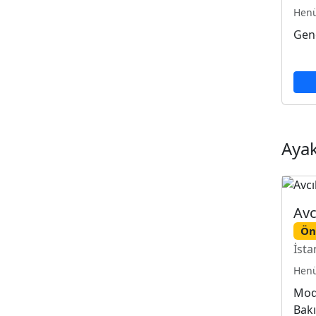
Henü
Gene
Aya
Avc
Ön
İsta
Henü
Mod
Bakı