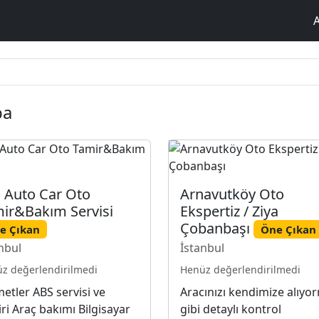
ba
 Auto Car Oto
Arnavutköy Oto
ir&Bakım Servisi
Ekspertiz / Ziya
Çobanbaşı
e Çıkan
Öne Çıkan
nbul
İstanbul
z değerlendirilmedi
Henüz değerlendirilmedi
etler ABS servisi ve
Aracınızı kendimize alıyo
ri Araç bakımı Bilgisayar
gibi detaylı kontrol