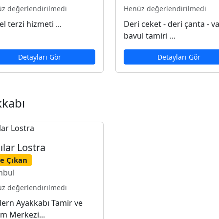
z değerlendirilmedi
Henüz değerlendirilmedi
l terzi hizmeti ...
Deri ceket - deri çanta - val
bavul tamiri ...
Detayları Gör
Detayları Gör
kkabı
ılar Lostra
e Çıkan
nbul
z değerlendirilmedi
ern Ayakkabı Tamir ve
m Merkezi...