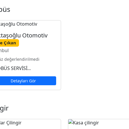
büs
taşoğlu Otomotiv
e Çıkan
nbul
z değerlendirilmedi
BÜS SERVİSİ...
Detayları Gör
ngir