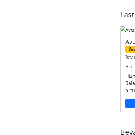
Last
Avc
Ön
İsta
Henü
Hizm
Bala
ölçü
Bey