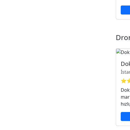
Dro
Do
İsta
⭐
Dok
mar
hızl