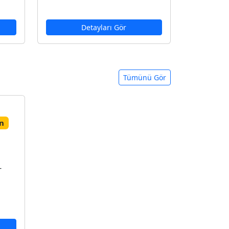
Detayları Gör
Tümünü Gör
n
-