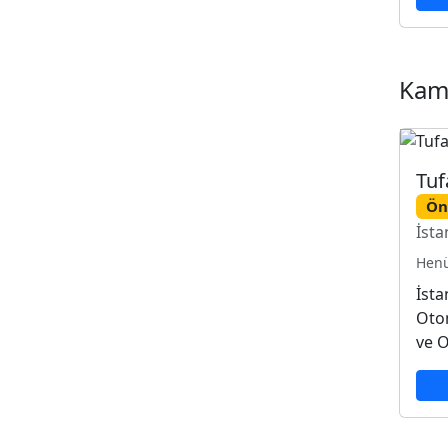
Kam
Tuf
Ön
İsta
Henü
İsta
Otom
ve O