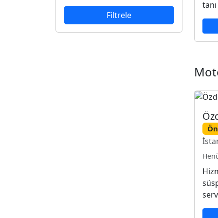
tanı
Filtrele
Moto
Öz
Ön
İsta
Henü
Hizm
süsp
serv