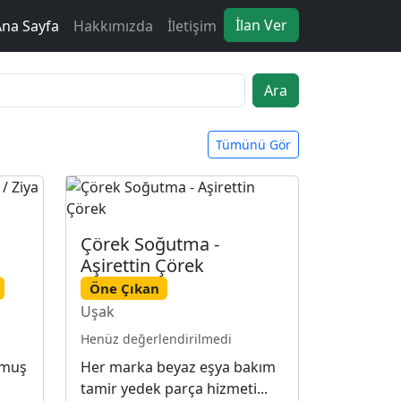
İlan Ver
Ana Sayfa
Hakkımızda
İletişim
Ara
Tümünü Gör
Çörek Soğutma -
Aşirettin Çörek
Öne Çıkan
Uşak
Henüz değerlendirilmedi
rmuş
Her marka beyaz eşya bakım
tamir yedek parça hizmeti...