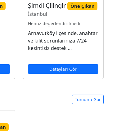
Şimdi Çilingir
an
Öne Çıkan
İstanbul
Henüz değerlendirilmedi
Arnavutköy ilçesinde, anahtar
ve kilit sorunlarınıza 7/24
kesintisiz destek ...
Detayları Gör
Tümünü Gör
kan