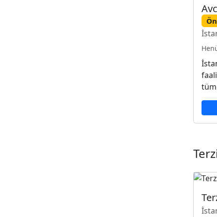
Avc
Ön
İsta
Henü
İsta
faal
tüm 
Terz
Ter
İsta