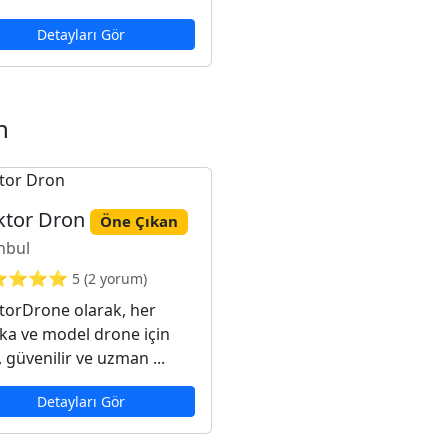
Detayları Gör
n
ktor Dron
Öne Çıkan
nbul
⭐⭐⭐⭐
5 (2 yorum)
torDrone olarak, her
ka ve model drone için
ı, güvenilir ve uzman ...
Detayları Gör