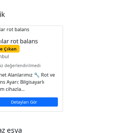
ik
ılar rot balans
e Çıkan
nbul
z değerlendirilmedi
et Alanlarımız 🔧 Rot ve
ns Ayarı: Bilgisayarlı
m cihazla...
Detayları Gör
az eşya