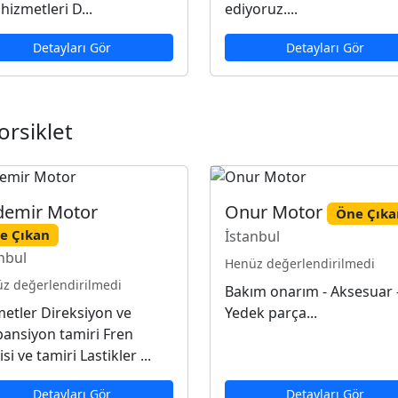
 hizmetleri D...
ediyoruz....
Detayları Gör
Detayları Gör
rsiklet
demir Motor
Onur Motor
Öne Çıka
e Çıkan
İstanbul
nbul
Henüz değerlendirilmedi
z değerlendirilmedi
Bakım onarım - Aksesuar 
etler Direksiyon ve
Yedek parça...
ansiyon tamiri Fren
isi ve tamiri Lastikler ...
Detayları Gör
Detayları Gör