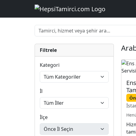
Ara
Filtrele
Kategori
Ens
Tam
İl
Ön
İsta
Henü
İlçe
Hizm
tami