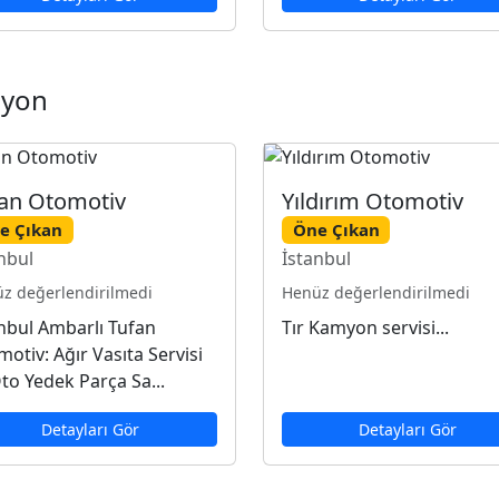
yon
an Otomotiv
Yıldırım Otomotiv
e Çıkan
Öne Çıkan
nbul
İstanbul
z değerlendirilmedi
Henüz değerlendirilmedi
nbul Ambarlı Tufan
Tır Kamyon servisi...
otiv: Ağır Vasıta Servisi
to Yedek Parça Sa...
Detayları Gör
Detayları Gör